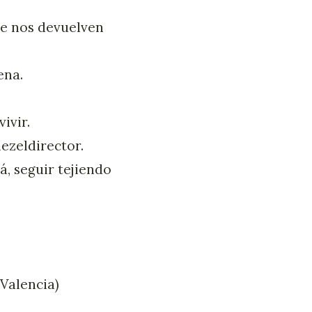
ue nos devuelven
ena.
ivir.
zeldirector.
á, seguir tejiendo
 Valencia)