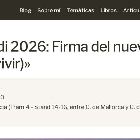
Blog
Sobre mí
Temáticas
Libros
Artícu
di 2026: Firma del nuev
vir)»
6
00
ia (Tram 4 - Stand 14-16, entre C. de Mallorca y C. d