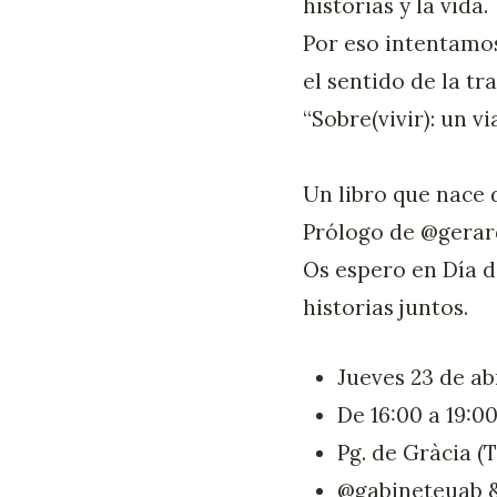
historias y la vida.
Por eso intentamos
el sentido de la t
“Sobre(vivir): un v
Un libro que nace d
Prólogo de @gerar
Os espero en Día d
historias juntos.
Jueves 23 de ab
De 16:00 a 19:0
Pg. de Gràcia (
@gabineteuab 