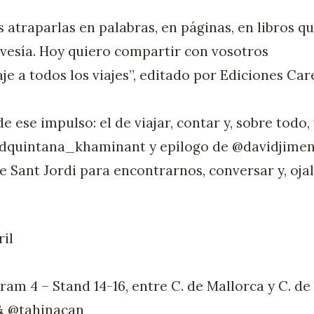
 atraparlas en palabras, en páginas, en libros q
ravesía. Hoy quiero compartir con vosotros
iaje a todos los viajes”, editado por Ediciones Car
e ese impulso: el de viajar, contar y, sobre todo, v
dquintana_khaminant y epílogo de @davidjimene
e Sant Jordi para encontrarnos, conversar y, ojal
ril
0
Tram 4 – Stand 14-16, entre C. de Mallorca y C. de
& @tahinacan