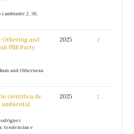
 cambiante 2, 36,
e Othering and
2025
2
ish PRR Party
lism and Otherness
ón científica de
2025
2
n ambiental
Rodríguez
s, tendencias e