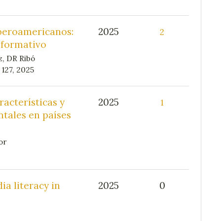
iberoamericanos:
2025
2
nformativo
z, DR Ribó
 127, 2025
acterísticas y
2025
1
ntales en países
or
a literacy in
2025
0