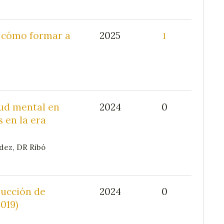
o: cómo formar a
2025
1
lud mental en
2024
0
 en la era
dez, DR Ribó
ducción de
2024
0
019)