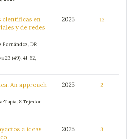
 científicas en
2025
13
riales y de redes
z Fernández, DR
a 23 (49), 41-62,
ica. An approach
2025
2
a-Tapia, S Tejedor
yectos e ideas
2025
3
ico