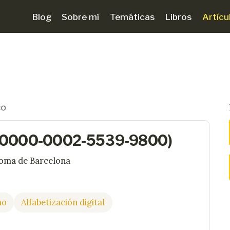
Blog
Sobre mí
Temáticas
Libros
Artícu
D: 0000-0002-5539-9800)
noma de Barcelona
mo
Alfabetización digital