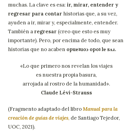
muchas. La clave es esa:
ir, mirar, entender y
regresar para contar
historias que, a su vez,
ayuden a ir, mirar y, especialmente, entender.
También a
regresar
(creo que esto es muy
importante). Pero, por encima de todo, que sean
historias que no acaben
opu
ɐʇ
uo
ɔ
opo
ʇ
l
ɐ
s
ʌ
ɹ
.
«Lo que primero nos revelan los viajes
es nuestra propia basura,
arrojada al rostro de la humanidad».
Claude Lévi-Strauss
(Fragmento adaptado del libro
Manual para la
creación de guías de viajes
,
de Santiago Tejedor,
UOC, 2021).