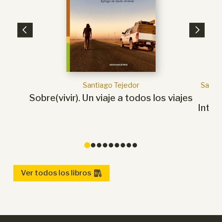
Santiago Tejedor
Santia
Sobre(vivir). Un viaje a todos los viajes
Intel
de
0
1
2
3
4
5
6
7
8
Ver todos los libros