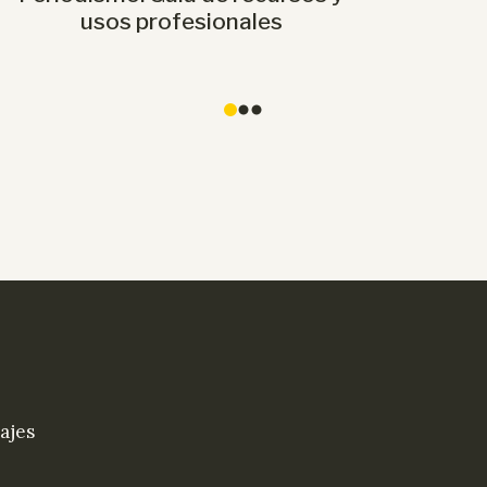
usos profesionales
0
1
2
ajes