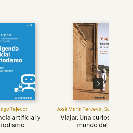
iago Tejedor
José María Perceval, Santiago Te
cia artificial y
Viajar. Una curiosa vuelta
riodismo
mundo del viaje