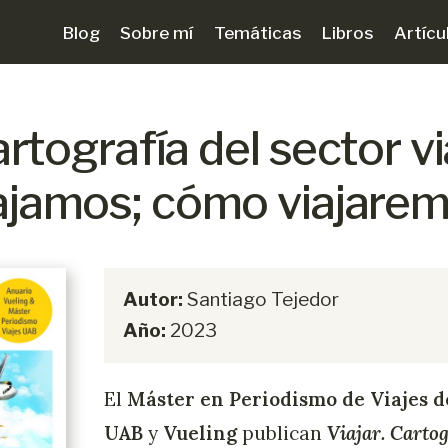
Blog
Sobre mí
Temáticas
Libros
Artícu
artografía del sector vi
ajamos; cómo viajare
Autor:
Santiago Tejedor
Año:
2023
El
Máster en Periodismo de Viajes d
UAB
y
Vueling
publican
Viajar. Cartog