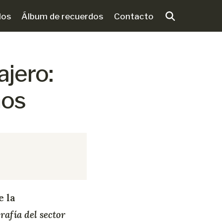
los
Álbum de recuerdos
Contacto
ajero:
mos
e la
rafía del sector