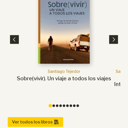
Santiago Tejedor
Santia
Sobre(vivir). Un viaje a todos los viajes
Intel
de
0
1
2
3
4
5
6
7
8
Ver todos los libros